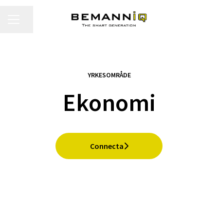
KARRIÄRMENY
Dela sidan
YRKESOMRÅDE
Ekonomi
Connecta