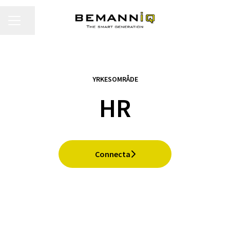
KARRIÄRMENY
Dela sidan
YRKESOMRÅDE
HR
Connecta